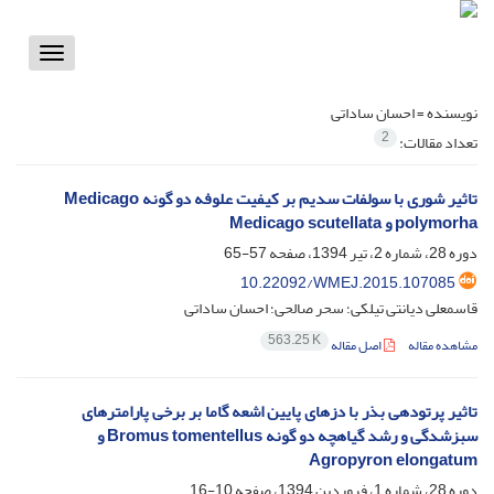
Toggle
vigation
نویسنده =
احسان ساداتی
2
تعداد مقالات:
تاثیر شوری با سولفات سدیم بر کیفیت علوفه دو گونه Medicago
polymorha و Medicago scutellata
دوره 28، شماره 2، تیر 1394، صفحه
57-65
10.22092/WMEJ.2015.107085
قاسمعلی دیانتی تیلکی؛ سحر صالحی؛ احسان ساداتی
563.25 K
مشاهده مقاله
اصل مقاله
تاثیر پرتودهی بذر با دزهای پایین اشعه گاما بر برخی پارامترهای
سبزشدگی و رشد گیاهچه دو گونه Bromus tomentellus و
Agropyron elongatum
دوره 28، شماره 1، فروردین 1394، صفحه
10-16