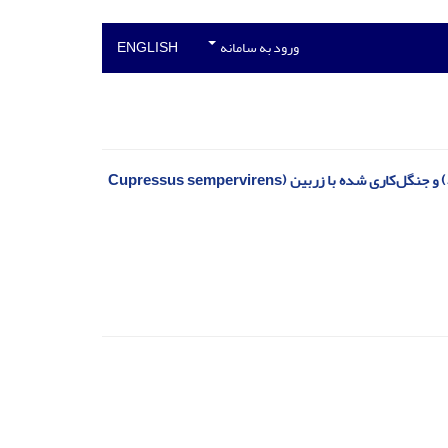
ورود به سامانه
ENGLISH
مقایسه رواناب و فرسایش خاک در توده‌های طبیعی بلوط ایرانی (Quercus brantii Lindl.) و جنگل‌کاری شده با زربین (Cupressus sempervirens