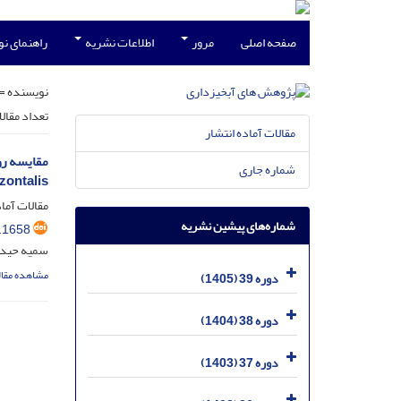
صفحه اصلی
مرور
اطلاعات نشریه
راهنمای ن
نویسنده =
تعداد مقال
مقالات آماده انتشار
شماره جاری
var. horizontalis) در 
مقالات آماد
شماره‌های پیشین نشریه
.1658
سمیه حیدر
مشاهده مقال
دوره 39 (1405)
دوره 38 (1404)
دوره 37 (1403)