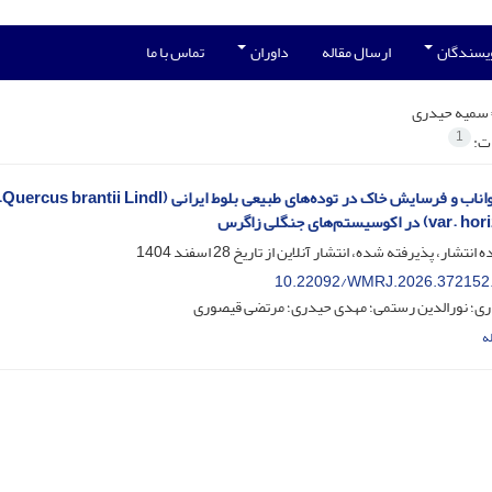
ویسندگان
ارسال مقاله
داوران
تماس با ما
سمیه حیدری
1
ات:
اکوسیستم‌های جنگلی زاگرس
ه انتشار، پذیرفته شده، انتشار آنلاین از تاریخ
28 اسفند 1404
10.22092/WMRJ.2026.372152
ی؛ نورالدین رستمی؛ مهدی حیدری؛ مرتضی قیصوری
ه