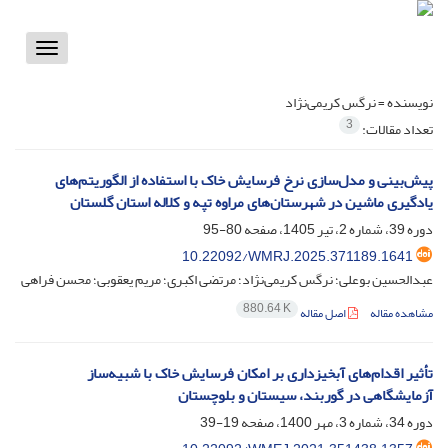
Toggle
vigation
نویسنده =
نرگس کریمی‌نژاد
3
تعداد مقالات:
پیش‌بینی و مدل‌سازی نرخ فرسایش خاک با استفاده از الگوریتم‌های
یادگیری ماشین در شهرستان‌های مراوه تپه و کلاله استان گلستان
دوره 39، شماره 2، تیر 1405، صفحه
80-95
10.22092/WMRJ.2025.371189.1641
عبدالحسین بوعلی؛ نرگس کریمی‌نژاد؛ مرتضی اکبری؛ مریم یعقوبی؛ محسن فراهی
880.64 K
مشاهده مقاله
اصل مقاله
تأثیر اقدام‌های آبخیزداری بر امکان فرسایش خاک با شبیه‌ساز
آزمایشگاهی در گوربند، سیستان و بلوچستان
دوره 34، شماره 3، مهر 1400، صفحه
19-39