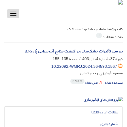
Toggle
vigation
کلیدواژه‌ها =
اقلیم خشک و نیمه‌خشک
1
تعداد مقالات:
بررسی تأثیرات خشک‌سالی بر کیفیت منابع آب سطحی پُل دختر
دوره 37، شماره 4، دی 1403، صفحه
135-155
10.22092/WMRJ.2024.364593.1567
مسعود گودرزی؛ رحیم کاظمی
2.53 M
مشاهده مقاله
اصل مقاله
مقالات آماده انتشار
شماره جاری