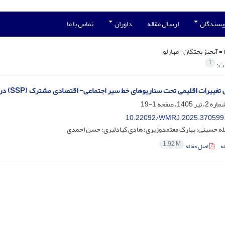
ویسندگان
ارسال مقاله
داوران
تماس با ما
 =
آبخیز بختگان- مهارلو
1
ات:
یرات اقلیمی تحت سناریوهای خط سیر اجتماعی- اقتصادی مشترک (SSP) در آبخیز بختگان- مهارلو
1-19
10.22092/WMRJ.2025.370599
له حسینی؛ بهارک معتمدوزیری؛ هادی کیادلیری؛ حسن احمدی
1.92 M
ه
اصل مقاله