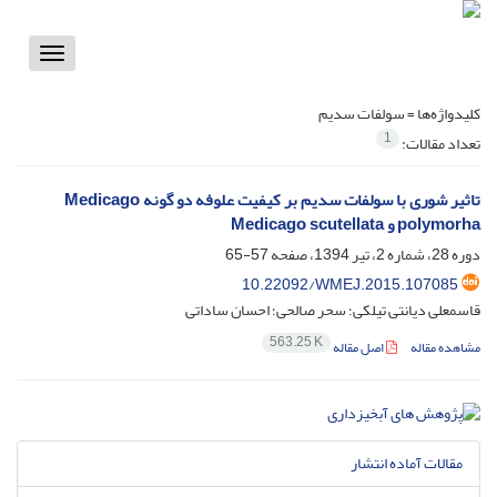
Toggle
vigation
کلیدواژه‌ها =
سولفات سدیم
1
تعداد مقالات:
تاثیر شوری با سولفات سدیم بر کیفیت علوفه دو گونه Medicago
polymorha و Medicago scutellata
دوره 28، شماره 2، تیر 1394، صفحه
57-65
10.22092/WMEJ.2015.107085
قاسمعلی دیانتی تیلکی؛ سحر صالحی؛ احسان ساداتی
563.25 K
مشاهده مقاله
اصل مقاله
مقالات آماده انتشار