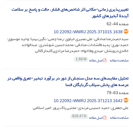
تغییرپذیری زمانی-مکانی اثر شاخص‌های فشار، حالت و پاسخ بر سلامت
آیندة آبخیزهای کشور
صفحه
44-62
10.22092/WMRJ.2025.371015.1638
سیدحمیدرضا صادقی؛ علی نصیری خیاوی؛ رضا چمنی؛ نگین بهنیا؛ وحید موسوی؛
حمید نوری؛ پدیده‌السّادات صادقی؛ محمدحسین شوشتری؛ عبدالواحد
خالدی‌درویشان؛ مهدی وفاخواه؛ حمیدرضا مرادی‌رکابدارکلائی
1.66 M
مشاهده مقاله
اصل مقاله
تحلیل مقایسه‌ای سه مدل سنجش از دور در برآورد تبخیر-تعرق واقعی در
عرصه های پخش سیلاب گربایگان فسا
صفحه
63-79
10.22092/WMRJ.2025.371213.1642
علی جعفری؛ حمید حسینی مرندی؛ مجتبی پاک پرور؛ امیر اسلامی
829.47 K
مشاهده مقاله
اصل مقاله