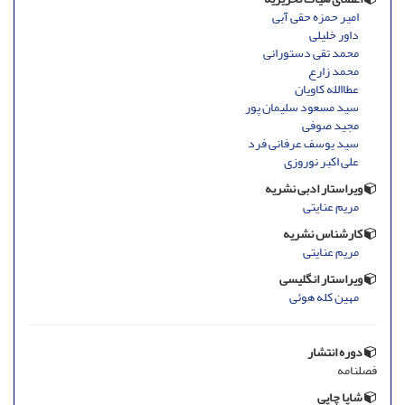
امیر حمزه حقی آبی
داور خلیلی
محمد تقی دستورانی
محمد زارع
عطاالله کاویان
سید مسعود سلیمان پور
مجید صوفی
سید یوسف عرفانی فرد
علی اکبر نوروزی
ویراستار ادبی نشریه
مریم عنایتی
کارشناس نشریه
مریم عنایتی
ویراستار انگلیسی
مهین کله هوئی
دوره انتشار
فصلنامه
شاپا چاپی