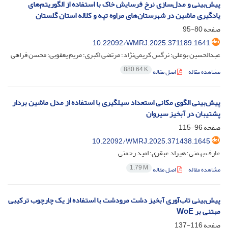
پیش‌بینی و مدل‌سازی نرخ فرسایش خاک با استفاده از الگوریتم‌های
یادگیری ماشین در شهرستان‌های مراوه تپه و کلاله استان گلستان
صفحه
80-95
10.22092/WMRJ.2025.371189.1641
عبدالحسین بوعلی؛ نرگس کریمی‌نژاد؛ مرتضی اکبری؛ مریم یعقوبی؛ محسن فراهی
880.64 K
مشاهده مقاله
اصل مقاله
پیش‌بینی الگوی مکانی استعداد سیلگیری با استفاده از مدل ماشین بردار
پشتیبان در آبخیز سیروان
صفحه
96-115
10.22092/WMRJ.2025.371438.1645
عارف بهمنی؛ هیراد عبقری؛ امید رحمتی
1.79 M
مشاهده مقاله
اصل مقاله
پیش‌بینی تاب‌آوری آبخیز دشت مرودشت با استفاده از یک چارچوب ترکیبی
مبتنی بر WoE
صفحه
116-137