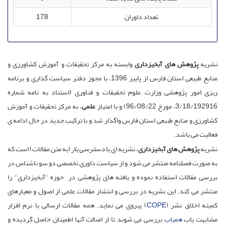
تعداد داوران
178
نشریه
پژوهش های آبخیزداری
وابسته به مرکز تحقیقات و آموزش کشاورزی و
منابع طبیعی استان فارس از پاییز 1396، با مجوز دفتر سیاست گذاری و برنامه
ریزی امور پژوهشی وزارت علوم تحقیقات و فناوری (استناد به نامه شماره
3/18/192916، مورخ 96/08/22) و با امتیاز
علمی
، به مرکز تحقیقات و آموزش
کشاورزی و منابع طبیعی استان فارس واگذار شد و با ترکیب جدید در حال ادامه ی
فعالیت می باشد.
نشریه
پژوهش های آبخیزداری
، نشریه ای با
دسترسی باز
(به متن مقالات) است که
به صورت فصلنامه منتشر می شود و از سیاست داوری تخصصی دو سو ناشناس در
بررسی مقالات استفاده نموده و یافته های پژوهشی در حوزه "آبخیزداری" را
منتشر می کند. این نشریه در بررسی و انتشار مقالات علمی از اصول و معیارهای
کمیته اخلاق نشر (
COPE
) پیروی می نماید. همه مقالات ارسالی با نرم افزار
مشابهت یاب
همیاب
بررسی می شوند تا از اصالت آنها اطمینان حاصل گردیده و