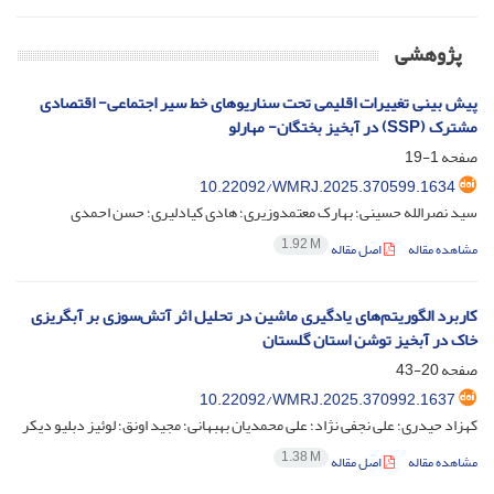
پژوهشی
پیش بینی تغییرات اقلیمی تحت سناریوهای خط سیر اجتماعی- اقتصادی
مشترک (SSP) در آبخیز بختگان- مهارلو
صفحه
1-19
10.22092/WMRJ.2025.370599.1634
سید نصرالله حسینی؛ بهارک معتمدوزیری؛ هادی کیادلیری؛ حسن احمدی
1.92 M
مشاهده مقاله
اصل مقاله
کاربرد الگوریتم‌های یادگیری ماشین در تحلیل اثر آتش‌سوزی بر آبگریزی
خاک در آبخیز توشن استان گلستان
صفحه
20-43
10.22092/WMRJ.2025.370992.1637
کهزاد حیدری؛ علی نجفی نژاد؛ علی محمدیان بهبهانی؛ مجید اونق؛ لوئیز دبلیو دیکر
1.38 M
مشاهده مقاله
اصل مقاله