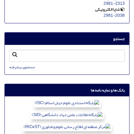
2981-2313
شاپا الکترونیکی
2981-2038
جستجو
جستجوی پیشرفته
بانک ها و نمایه نامه ها