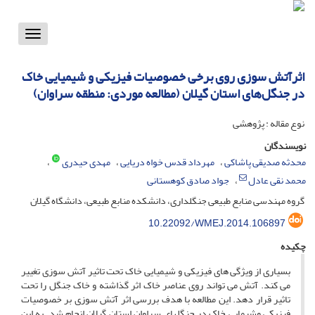
Toggle
vigation
اثرآتش سوزی روی برخی خصوصیات فیزیکی و شیمیایی خاک
در جنگل‌های استان گیلان (مطالعه موردی: منطقه سراوان)
نوع مقاله : پژوهشی
نویسندگان
محدثه صدیقی پاشاکی
مهرداد قدس خواه دریایی
مهدی حیدری
محمد نقی عادل
جواد صادق کوهستانی
گروه مهندسی منابع طبیعی جنگلداری، دانشکده منابع طبیعی، دانشگاه گیلان
10.22092/WMEJ.2014.106897
چکیده
بسیاری از ویژگی های فیزیکی و شیمیایی خاک تحت تاثیر آتش سوزی تغییر
می کند. آتش می تواند روی عناصر خاک اثر گذاشته و خاک جنگل را تحت
تاثیر قرار دهد. این مطالعه با هدف بررسی اثر آتش سوزی بر خصوصیات
فیزیکی وشیمایی خاک در جنگلهای سراوان استان گیلان انجام شد. به این