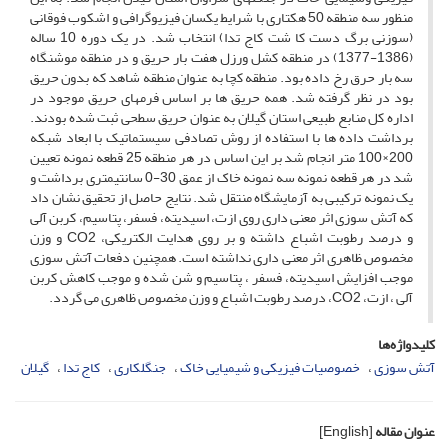
منظور سه منطقه 50 هکتاری با شرایط یکسان فیزیوگرافی و اشکوب فوقانی
(سوزنی برگ دست کا شت کاج تدا) انتخاب شد. در یک دوره 10 ساله
(1386-1377) در منطقه کشل ورزل هفت بار حریق و در منطقه موشنگاه
سه بار حرق رخ داده بود. منطقه کچا به عنوان منطقه شاهد که بدون حریق
بود در نظر گرفته شد. همه حریق ها بر اساس فرمهای حریق موجود در
اداره کل منابع طبیعی استان گیلان به عنوان حریق سطحی ثبت شده بودند.
برداشت داده ها با استفاده از روش تصادفی سیستماتیک با ابعاد شبکه
200×100 متر انجام شد بر این اساس در هر منطقه 25 قطعه نمونه تعیین
شد در هر قطعه نمونه سه نمونه خاک از عمق 30-0 سانتیمتری برداشت و
یک نمونه ترکیبی به آزمایشگاه منتقل شد. نتایج حاصل از تحقیق نشان داد
که آتش سوزی اثر معنی داری روی ازت، اسیدیته، فسفر، پتاسیم، کربن آلی
و درصد رطوبت اشباع داشته و بر روی هدایت الکتریکی، CO2 و وزن
مخصوص ظاهری اثر معنی داری نداشته است. همچنین دفعات آتش سوزی
موجب افزایش اسیدیته، فسفر ، پتاسیم و شن شده و موجب کاهش کربن
آلی ، ازت، CO2، درصد رطوبت اشباع و وزن مخصوص ظاهری می گردد.
کلیدواژه‌ها
آتش سوزی
خصوصیات فیزیکی و شیمیایی خاک
جنگلکاری
کاج تدا
گیلان
عنوان مقاله
[English]