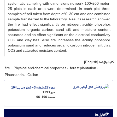
systematic sampling with dimensions network 100*200 meter.
25 plots in each area were determined. In each plot, three
samples of soil taken from depth of 0-30 cm and one combined
sample transferred to the laboratory. Results research showed
the fire had effect significantly on nitrogen, acidity, phosphor,
potassium, organic carbon, sand, silt and moisture content
saturated and no effect significant on the electrical conductivity,
CO2 and clay has. Also fire increases the acidity, phosphor,
potassium, sand and reduces organic carbon, nitrogen, silt, clay,
CO2 and saturated moisture content.
کلیدواژه‌ها
[English]
fire
Physical and chemical properties
forest plantation
Pinus taeda
Guilan
دوره 27، شماره 3 - شماره پیاپی 104
مهر 1393
صفحه
96-106
فایل ها