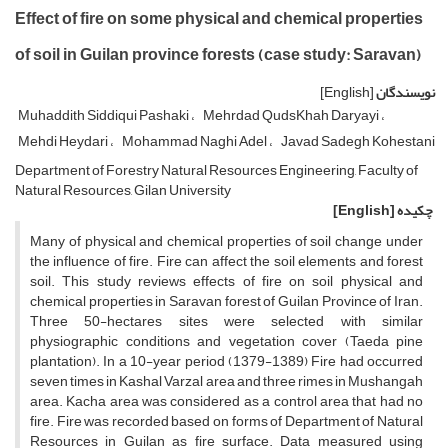
Effect of fire on some physical and chemical properties
of soil in Guilan province forests (case study: Saravan)
نویسندگان
[English]
Muhaddith Siddiqui Pashaki
Mehrdad QudsKhah Daryayi
Mehdi Heydari
Mohammad Naghi Adel
Javad Sadegh Kohestani
Department of Forestry Natural Resources Engineering, Faculty of
Natural Resources, Gilan University
چکیده
[English]
Many of physical and chemical properties of soil change under
the influence of fire. Fire can affect the soil elements and forest
soil. This study reviews effects of fire on soil physical and
chemical properties in Saravan forest of Guilan Province of Iran.
Three 50-hectares sites were selected with similar
physiographic conditions and vegetation cover (Taeda pine
plantation). In a 10-year period (1379-1389) Fire had occurred
seven times in Kashal Varzal area and three rimes in Mushangah
area. Kacha area was considered as a control area that had no
fire. Fire was recorded based on forms of Department of Natural
Resources in Guilan as fire surface. Data measured using