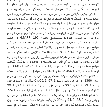
گوسفند قزل در مراتع کوهستانی سهند بررسی شد. برای این منظور با
توجه به میانگین مقادیر شاخص‌های کیفیت علوفه گونه‌های مرتعی و سهم
آنها در ترکیب گیاهی مرتع در مراحل مختلف رشد، مقدار انرژی قابل
متابولیسم در کیلوگرم علوفه خشک مراتع مورد چرا برآورد شد و با مد نظر
قرار دادن نیاز انرژی قابل متابولیسم روزانه گوسفند قزل، مقدار علوفه
تامین کننده نیاز دام در مراحل مختلف رشد، در مراتع منطقه برآورد
گردید. نیاز انرژی قابل متابولیسم روزانه در سطح نگهداری میش، قوچ و
بره قزل بر اساس معادله پیشنهادی ماف (MAFF، 1984) در حالت
نگهداری و در شرایط چرا در مرتع و با مد نظر قرار دادن خصوصیات فیزیکی
مراتع مورد مطالعه، فواصل آبشخور، تراکم گیاهان و اعمال ضریب افزایشی
60 درصد، به ترتیب 25/14، 82/18 و 75/10 مگاژول محاسبه گردید. بر
مبنای نتایج حاصل، مقدار علوفه لازم برای تأمین نیاز روزانه میش، قوچ و بره
قزل با توجه به مقدار انرژی قابل متابولیسم در واحد وزن پوشش گیاهی
مراتع منطقه در سال 1387، در مراحل اولیه رشد 61/1، 13/2 و 93/0، در
اواسط مرحله رشد 83/1، 42/2 و 06/1 و در مراحل پایانی رشد 24/2،
96/2 و 30/1 کیلوگرم علوفه خشک برآورد گردید. مقادیر مذکور برای
سال 1388، در مراحل اولیه رشد 57/1، 08/2 و 91/0، در اواسط مرحله
رشد 73/1، 28/2 و 00/1 و در مراحل پایانی رشد 23/2، 94/2 و 29/1
کیلوگرم علوفه خشک و برای سال 1389، در مراحل اولیه رشد ‌55/1،
04/2 و 90/0، در اواسط مرحله رشد 82/1، 40/2 و 06/1 و در مراحل
پایانی رشد ‌23/2، 94/2 و 29/1 کیلوگرم علوفه خشک برآورد شد. این
نتایج نشان می‌دهد که زمان چرا بر نیاز روزانه دام موثر است و لازم است