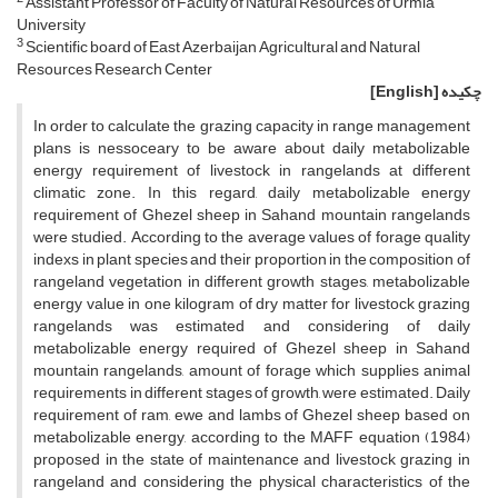
Assistant Professor of Faculty of Natural Resources of Urmia
University
3
Scientific board of East Azerbaijan Agricultural and Natural
Resources Research Center
چکیده
[English]
In order to calculate the grazing capacity in range management
plans is nessoceary to be aware about daily metabolizable
energy requirement of livestock in rangelands at different
climatic zone. In this regard, daily metabolizable energy
requirement of Ghezel sheep in Sahand mountain rangelands
were studied. According to the average values of forage quality
indexs in plant species and their proportion in the composition of
rangeland vegetation in different growth stages, metabolizable
energy value in one kilogram of dry matter for livestock grazing
rangelands was estimated and considering of daily
metabolizable energy required of Ghezel sheep in Sahand
mountain rangelands, amount of forage which supplies animal
requirements in different stages of growth, were estimated. Daily
requirement of ram, ewe and lambs of Ghezel sheep based on
metabolizable energy, according to the MAFF equation (1984)
proposed in the state of maintenance and livestock grazing in
rangeland and considering the physical characteristics of the