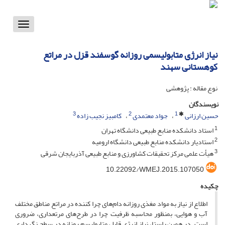
Toggle
vigation
نیاز انرژی متابولیسمی روزانه گوسفند قزل در مراتع
کوهستانی سهند
نوع مقاله : پژوهشی
نویسندگان
3
2
1
حسین ارزانی
جواد معتمدی
کامبیز نجیب زاده
1
استاد دانشکده منابع طبیعی دانشگاه تهران
2
استادیار دانشکده منابع طبیعی دانشگاه ارومیه
3
هیأت علمی مرکز تحقیقات کشاورزی و منابع طبیعی آذربایجان شرقی
10.22092/WMEJ.2015.107050
چکیده
اطلاع از نیاز به مواد مغذی روزانه دام‌های چرا کننده در مراتع مناطق مختلف
آب و هوایی، بمنظور محاسبه ظرفیت چرا در طرح‌های مرتعداری، ضروری
است. در همین راستا، نیاز انرژی قابل متابولیسم روزانه در سطح نگهداری