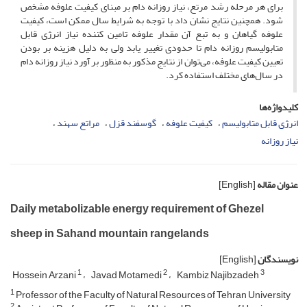
برای هر مرحله رشد مرتع، نیاز روزانه دام بر مبنای کیفیت علوفه مشخص
شود. همچنین نتایج نشان داد با توجه به شرایط سال ممکن است، کیفیت
علوفه گیاهان و به تبع آن مقدار علوفه تامین کننده نیاز انرژی قابل
متابولیسم روزانه دام تا حدودی تغییر یابد ولی به دلیل هزینه بر بودن
تعیین کیفیت علوفه، می‌توان از نتایج مذکور به منظور برآورد نیاز روزانه دام
در سال‌های مختلف استفاده کرد.
کلیدواژه‌ها
انرژی قابل متابولیسم
کیفیت علوفه
گوسفند قزل
مراتع سهند
نیاز روزانه
عنوان مقاله
[English]
Daily metabolizable energy requirement of Ghezel
sheep in Sahand mountain rangelands
نویسندگان
[English]
1
2
3
Hossein Arzani
Javad Motamedi
Kambiz Najibzadeh
1
Professor of the Faculty of Natural Resources of Tehran University
2