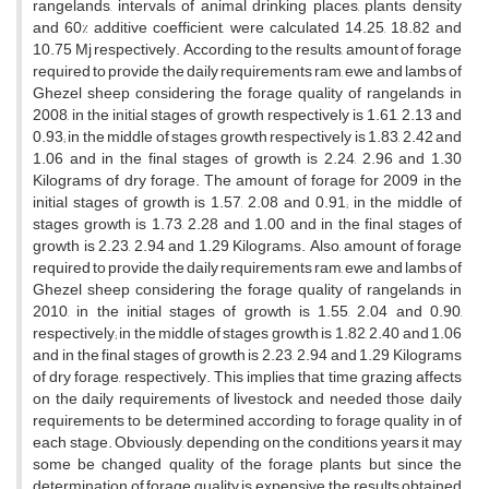
rangelands, intervals of animal drinking places, plants density
and 60% additive coefficient, were calculated 14.25, 18.82 and
10.75 Mj respectively. According to the results, amount of forage
required to provide the daily requirements ram, ewe and lambs of
Ghezel sheep considering the forage quality of rangelands in
2008, in the initial stages of growth respectively is 1.61, 2.13 and
0.93; in the middle of stages growth respectively is 1.83, 2.42 and
1.06 and in the final stages of growth is 2.24, 2.96 and 1.30
Kilograms of dry forage. The amount of forage for 2009 in the
initial stages of growth is 1.57, 2.08 and 0.91; in the middle of
stages growth is 1.73, 2.28 and 1.00 and in the final stages of
growth is 2.23, 2.94 and 1.29 Kilograms. Also, amount of forage
required to provide the daily requirements ram, ewe and lambs of
Ghezel sheep considering the forage quality of rangelands in
2010, in the initial stages of growth is 1.55, 2.04 and 0.90,
respectively; in the middle of stages growth is 1.82, 2.40 and 1.06
and in the final stages of growth is 2.23, 2.94 and 1.29 Kilograms
of dry forage, respectively. This implies that time grazing affects
on the daily requirements of livestock and needed those daily
requirements to be determined according to forage quality in of
each stage. Obviously, depending on the conditions years it may
some be changed quality of the forage plants but since the
determination of forage quality is expensive, the results obtained