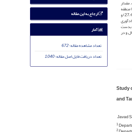
یه زادآوری (55/0) منطقه تنیان است. مقدار
ص تنوع شانون-وینر در لایه درختی (05/2) و زاد آوری (56/1) در منطقه رضوانشهر بیشتر از مقدار آن در لایه درختی (56/1) و لایه زادآوری (05/1) منطقه
ارجاع به این مقاله
تنیان بدست آمد، در صورتی که مقدار این شاخص در لایه های درختچه ای (36/1) و علفی (2/1) در منطقه تنیان بیشتر از مقدار آن در لایه درختچه ای (27/0) و
ن مقدار شاخص یکنواختی اسمیت و ویلسون در هر چهار لایه درختی (45/0)، درختچه ای (58/0)، زادآوری
(62/0) و علفی (43/0) منطقه رضوانشهر بدست
آمار
ل و در
تعداد مشاهده مقاله:
672
تعداد دریافت فایل اصل مقاله:
1,040
Study 
and Ta
Javad 
1
Departm
2
Departme