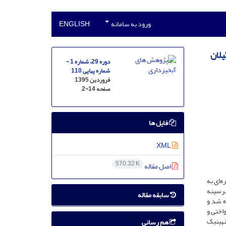
ورود به سامانه
ENGLISH
یلان
دوره 29، شماره 1 -
شماره پیاپی 110
فروردین 1395
صفحه
2-14
فایل ها
XML
570.32 K
اصل مقاله
‌ای به
ابرسینه
سابقه مقاله
مونه بزرگ پیاده شد و
دیر تنوع، یکنواختی و
نهینیک
هم رسانی