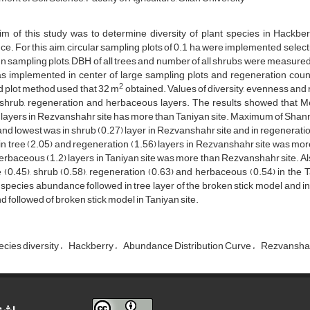
im of this study was to determine diversity of plant species in Hackbe
ce. For this aim, circular sampling plots of 0.1 ha were implemented selec
In sampling plots, DBH of all trees and number of all shrubs were measure
 implemented in center of large sampling plots and regeneration count
2
 plot method used that 32 m
obtained. Values of diversity, evenness and 
 shrub, regeneration and herbaceous layers. The results showed that Me
 layers in Rezvanshahr site has more than Taniyan site. Maximum of Shanno
and lowest was in shrub (0.27) layer in Rezvanshahr site and in regeneratio
in tree (2.05) and regeneration (1.56) layers in Rezvanshahr site was more
rbaceous (1.2) layers in Taniyan site was more than Rezvanshahr site. Al
e (0.45), shrub (0.58), regeneration (0.63) and herbaceous (0.54) in the 
 species abundance followed in tree layer of the broken stick model and 
nd followed of broken stick model in Taniyan site.
ecies diversity
Hackberry
Abundance Distribution Curve
Rezvansha