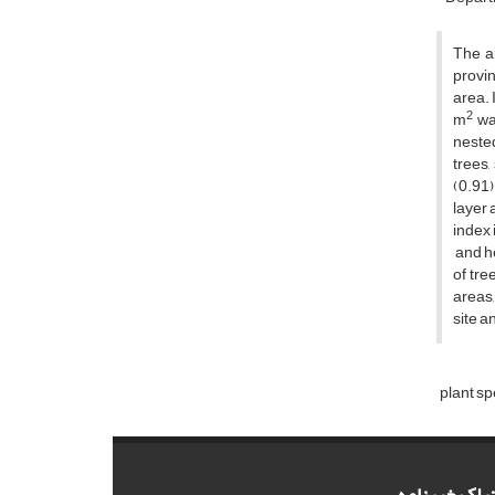
The a
provin
area. 
2
m
was
nested
trees,
(0.91)
layer 
index 
and he
of tre
areas,
site a
plant sp