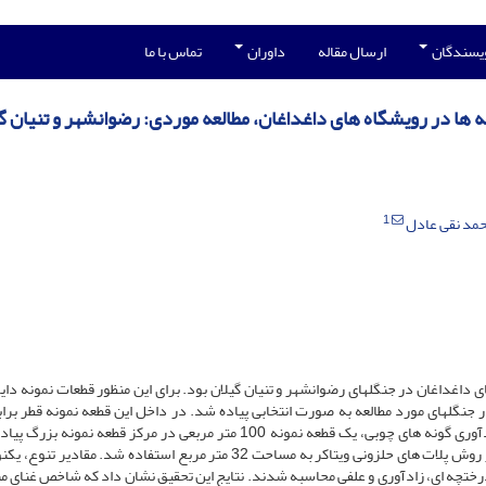
ویسندگان
ارسال مقاله
داوران
تماس با ما
 ها در رویشگاه های داغداغان، مطالعه موردی: رضوانشهر و تنیان گ
1
مد نقی عادل
داغداغان در جنگلهای رضوانشهر و تنیان گیلان بود. برای این منظور قطعات نمونه دایره
غان در جنگلهای مورد مطالعه به صورت انتخابی پیاده شد. در داخل این قطعه نمونه قطر بر
درختان و تعداد درختچه های موجود اندازه گیری شد. برای زادآوری گونه های چوبی، یک قطعه نمونه 100 متر مربعی در مرکز قطعه ن
زادآوری شمارش شد. همچنین برای برداشت گونه های علفی از روش پلات های حلزونی ویتاکر به مساحت 32 متر مربع استفاده شد. مقا
 درختچه ای، زادآوری و علفی محاسبه شدند. نتایج این تحقیق نشان داد که شاخص غنای م