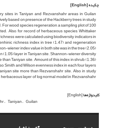
چکیده
[English]
rry sites in Taniyan and Rezvanshahr areas in Guilan
tively based on presence of the Hackberry trees in study
d. For wood species regeneration, a sampling plot of 100
ed. Also, for record of herbaceous species, Whittaker
richness were calculated using biodiversity indicators in
nhinic richness index in tree (1.47) and regeneration
n-wiener index value in both site was in the tree (2.05)
n (1.05) layer in Taniyan site. Shannon-wiener diversity
 than Taniyan site. Amount of this index in shrub (1.36)
so, Smith and Wilson evenness index in each four layers
Taniyan site more than Rezvanshahr site. Also, in study
in herbaceous layer of log normal model in Rezvanshahr
کلیدواژه‌ها
[English]
hr
Taniyan
Guilan