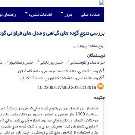
صفحه اصلی
مرور
اطلاعات نشریه
راهنمای ن
بررسی تنوع گونه های گیاهی و مدل های فراوانی گونه
نوع مقاله : پژوهشی
نویسندگان
2
1
1
جواد صادق کوهستانی
حسن پوربابائی
حسن رمضانپور
مح
1
گروه جنگلداری، دانشکده منابع طبیعی، دانشگاه گیلان
2
گروه خاکشناسی، دانشکده کشاورزی، دانشگاه گیلان
10.22092/WMEJ.2016.112916
چکیده
هدف از این تحقیق بررسی تنوع گونه های گیاهی در رویشگاه های 
مساحت 1000 متر مربعی بر اساس حضور درختان داغدا
غنا با استفاده از شاخص های تنوع زیستی در چهار لایه درختی،