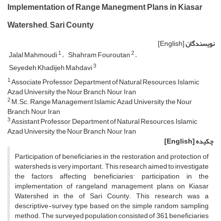
Implementation of Range Manegment Plans in Kiasar
Watershed, Sari County
نویسندگان
[English]
1
2
Jalal Mahmoudi
Shahram Fouroutan
3
Seyedeh Khadijeh Mahdavi
1
Associate Professor, Department of Natural Resources, Islamic
Azad University, the Nour Branch, Nour, Iran
2
M.Sc. Range Management Islamic Azad University, the Nour
Branch, Nour, Iran
3
Assistant Professor, Department of Natural Resources, Islamic
Azad University, the Nour Branch, Nour, Iran
چکیده
[English]
Participation of beneficiaries in the restoration and protection of
watersheds is very important. This research aimed to investigate
the factors affecting beneficiaries' participation in the
implementation of rangeland management plans on Kiasar
Watershed in the of Sari County. This research was a
descriptive-survey type based on the simple random sampling
method. The surveyed population consisted of 361 beneficiaries