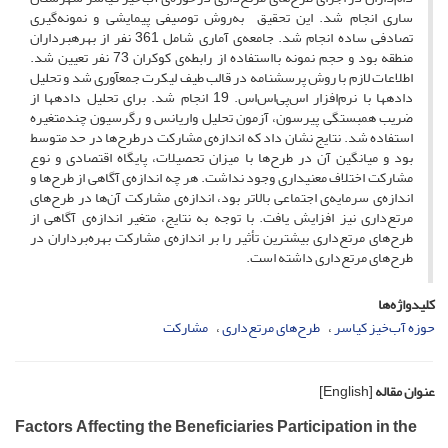
ساری انجام شد. این تحقیق به‌روش توصیفی پیمایشی و نمونه‌گیری
تصادفی ساده انجام شد. جامعه‌ی آماری شامل 361 نفر از بهره­برداران
منطقه بود و حجم نمونه بااستفاده از رابطه‌‌ی کوکران 73 نفر تعیین شد.
اطلاعات لازم با روش پرسشنامه در قالب طیف لیکرت جمع­آوری شد و ‌تحلیل
داده­ها با نرم‌افزار اس‌پی‌اس‌اس. 19 انجام شد. برای تحلیل داده­ها از
ضریب همبستگی پیرسون، آزمون تحلیل واریانس و رگرسیون چندمتغیره
استفاده شد. نتایج نشان داد که اندازه‌ی مشارکت درطرح‌ها در حد متوسط
بود و میانگین آن در طرح‌ها با میزان تحصیلات، پایگاه اقتصادی و نوع
مشارکت اختلاف معنی­داری وجود نداشت. هر چه اندازه‌ی آگاهی از طرح‌ها و
اندازه‌ی سرمایه‌ی اجتماعی بالاتر بود، اندازه‌ی مشارکت آن‌ها در طرح‌های
مرتع‌داری نیز افزایش یافت. با توجه به نتایج، متغیر اندازه‌ی آگاهی از
طرح‌های مرتع‌داری بیشترین تأثیر را بر اندازه‌ی مشارکت بهره‌برداران در
طرح‌های مرتع‌داری داشته است.
کلیدواژه‌ها
حوزه آب‌خیز کیاسر
طرح‌های مرتع‌داری
مشارکت
عنوان مقاله
[English]
Factors Affecting the Beneficiaries Participation in the