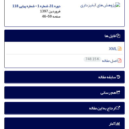
دوره 31، شماره 1 - شماره پیاپی 118
فروردین 1397
صفحه
46-59
فایل ها
XML
748.15 K
اصل مقاله
سابقه مقاله
هم رسانی
ارجاع به این مقاله
آمار