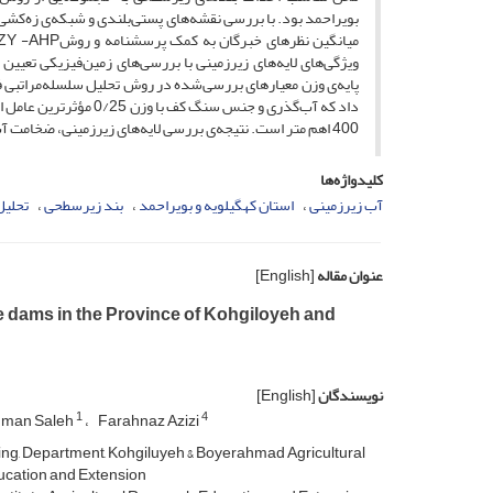
بویراحمد بود. با بررسی نقشه‌های پستی‌بلندی و شبکه‌ی زه‌ک
ویژگی‌های لایه‌های زیرزمینی با بررسی‌های زمین‌‌فیزیکی تعی
400 اهم متر است. نتیجه‌ی بررسی لایه‌های زیرزمینی، ضخامت آب‌رُفت در گزینه‌ی پیشنهادشده را 5 متر نشان داد.
کلیدواژه‌ها
آب زیرزمینی
استان کهگیلویه و بویراحمد
بند زیرسطحی
تحلیل
عنوان مقاله
[English]
e dams in the Province of Kohgiloyeh and
نویسندگان
[English]
1
4
Iman Saleh
Farahnaz Azizi
g, Department, Kohgiluyeh & Boyerahmad Agricultural
ucation and Extension