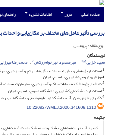
صفحه اصلی
مرور
اطلاعات نشریه
راهنمای ن
بررسی تأثیر عامل‌های مختلف بر مکان‌یابی و احداث 
نوع مقاله : پژوهشی
نویسندگان
2
1
مجید خزایی
میرمسعود خیرخواه زرکش
محمدرضا میرزایی
1
استادیار پژوهشی بخش تحقیقات جنگل‌ها، مراتع و آبخیزداری، مرکز
آموزش و ترویج کشاورزی، یاسوج، ایران
2
دانشیار پژوهشکده حفاظت خاک و آبخیزداری، سازمان تحقیقات، آمو
3
استادیار دانشکده‌ی کشاورزی دانشگاه یاسوج، یاسوج، ایران
4
دکترای علوم زمین-آب، دانشکده‌ی علوم طبیعی، دانشگاه تبریز، ای
10.22092/WMEJ.2020.341606.1310
چکیده
کم‌بود آب در منطقه‌های ‌خشک و نیمه‌خشک، احداث بندهای زی
محل مناسب احداث بندهای زیرسطحی با مجموعه‌یی از روش‌ها