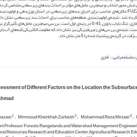
شی شش محور انتخاب و مهم‌ترین عامل‌های مؤثر بر احداث بندهای زیرسطحی مشخص کرده 
میانگین نظرهای خبرگان به کمک پرسشنامه و روشFUZZY -AHP مکان‌های مناسب برای اجرای بندهای زیرسطحی در استان وزن‌دهی و اولوی
ین کرده شد. نتیجه‌ی اولویت‌بندی منطقه‌های مناسب برای احداث بند زیرسطحی نشان داد
پایه‌ی وزن معیارهای بررسی‌شده در روش تحلیل سلسله‌مراتبی فازی، تنگ نایاب با وزن 0/41 در رتبه‌ی اول است. بررسی مهم‌ترین عامل‌های تأ
 سلسله‌مراتبی
فازی
essment of Different Factors on the Location the Subsurfac
ahmad
1
2
3
hazaei
Mirmsoud Kheirkhah Zarkesh
Mohammad Reza Mirzaei
nt Professor, Forests, Rangelands and Watershed Management Engineerin
ral Resources Research and Education Center, Agricultural Research, Ed