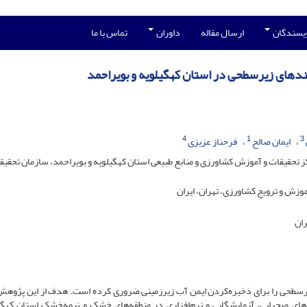
ویسندگان
ارسال مقاله
داوران
تماس با ما
بندهای زیرسطحی در استان کهگیلویه و بویراحمد
4
1
3
ایمان صالح
فرحناز عزیزی
 تحقیقات و آموزش کشاورزی و منابع طبیعی استان ‌کهگیلویه و بویراحمد، سازمان تحقیق
زش و ترویج کشاورزی، تهران، ایران
ران
رسطحی را برای ذخیره‌کردن ایمن آب زیرزمینی ضروری کرده است. هدف از این پژوهش
ی صحرایی، آزمایشگایی و نرم‌افزاری در منطقه‌های خشک و نیمه‌خشک استان کهگی