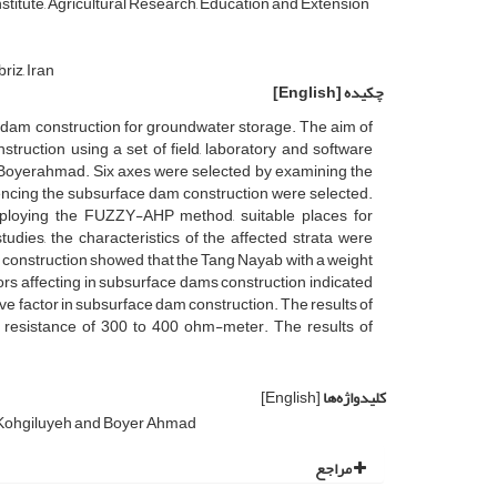
itute, Agricultural Research, Education and Extension
riz, Iran
چکیده
[English]
 dam construction for groundwater storage. The aim of
truction using a set of field, laboratory and software
d Boyerahmad. Six axes were selected by examining the
encing the subsurface dam construction were selected.
mploying the FUZZY-AHP method, suitable places for
udies, the characteristics of the affected strata were
am construction showed that the Tang Nayab with a weight
tors affecting in subsurface dams construction indicated
ve factor in subsurface dam construction. The results of
al resistance of 300 to 400 ohm-meter. The results of
کلیدواژه‌ها
[English]
 Kohgiluyeh and Boyer Ahmad
مراجع