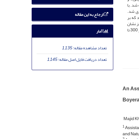
شد. با
ت‌بندی شد.
ارجاع به این مقاله
 که بر
ثیرگزار نیز نشان
داد که آب‌گذری و جنس سنگ کف با وزن 0/25 مؤثرترین عامل است. نتیجه‌ی بررسی‌های زمین‌‌فیزیکی نیز نشان داد که مقاومت الکتریکی لایه‌های آب‌دار 300 تا
آمار
تعداد مشاهده مقاله:
1,135
تعداد دریافت فایل اصل مقاله:
1,145
An Ass
Boyer
Majid K
1
Assista
and Natu
2