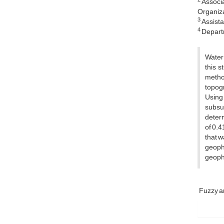
Associa
Organiza
3
Assistan
4
Departme
Water 
this s
metho
topog
Using
subsur
determ
of 0.4
that w
geoph
geophy
Fuzzy a