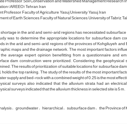
te Professor, Soil Conservation and Watershed Management Research Inst
tion (AREEO), Tehran, Iran
t Professor, Faculty of Agriculture, Yasuj University, Yasuj, Iran
nt of Earth Sciences, Faculty of Natural Sciences, University of Tabriz, Tab
shortage in the arid and semi-arid regions has necessitated subsurface
tudy was to determine the appropriate locations for subsurface dam cons
ds in the arid and semi-arid regions of the provinces of Kohgiluyeh an
raphic maps and the drainage network. The most important factors influ
 the average expert opinion benefitting from a questionnaire and e
face dam construction were prioritized. Considering the geophysical st
ined. The results of prioritization of suitable locations for subsurface d
1 holds the top ranking. The study of the results of the most important fac
ater supply and bed-rock with a combined weight of 0.25 is the most effecti
ysical surveys also indicated that the alluvium strata had an electric
sical surveys indicated that the alluvium thickness in selected site is 5 m.
nalysis
groundwater
hierarchical
subsurface dam
the Province of