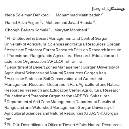
نویسندگان
[English]
1
2
Neda Soleiman Dehkordi
Mohammad Matinizadeh
3
4
Hamid Reza Asgari
Mohammad Javad Rousta
5
6
Chooghi Bairam Komaki
Maryam Mombeni
1
Ph.D. Student in Desert Management and Control, Gorgan
University of Agricultural Sciences and Natural Resources, Gorgan
2
Associate Professor, Forest Research Division, Research Institute
of Forests and Rangelands, Agricultural Research Education and
Extension Organization (AREEO), Tehran, Iran
3
Department of Desert Zones Management, Gorgan University of
Agricultural Sciences and Natural Resources, Gorgan, Iran
4
Associate Professor, Soil Conservation and Watershed
Management Research Department, Fars Agricultural and Natural
Resources Research and Education Center, Agricultural Research,
Education and Extension Organization (AREEO), Shiraz, Iran
5
Department of Arid Zone Management Department, Faculty of
Rangeland and Watershed Management, Gorgan University of
Agricultural Sciences and Natural Resources (GUASNR), Gorgan,
Iran
6
Ph.D. in Desertification, Office of Desert Affairs, Natural Resources