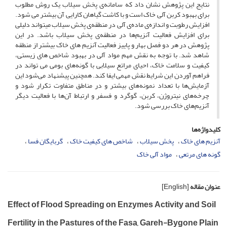
نتایج این پژوهش نشان داد که سامانه‌ی پخش ­سیلاب یک روش مطلوب
برای بهبود کربن آلی خاک است و با کاشت گیاهان کارایی آن بیشتر می­ شود.
افزایش رطوبت و اندازه‌ی ماده‌ی آلی در منطقه‌ی پخش­ سیلاب می­تواند دلیلی
برای افزایش فعالیت آنزیم‌ها در منطقه‌ی پخش­ سیلاب باشد. در این
پژوهش در هر دو فصل بهار و پاییز فعالیت آنزیم های خاک بیشتر از منطقه
شاهد شد. با توجه به نقش مهم مواد آلی در بهبود شاخص ­های زیستی،
کیفیت و سلامت خاک، احیای مراتع سیلابی با گونه‌های بومی می­ تواند در
فراهم آوردن این شرایط نقش مهمی ایفا کند. همچنین پیشنهاد می‌شود این
آزمایش‌ها با تعداد نمونه‌های بیشتر و در مناطق متفاوت تکرار شود و
چرخه‌های نیتروژن، کربن، گوگرد و فسفر و ارتباط آن‌ها با فعالیت دیگر
آنزیم‌های خاک بررسی شود.
کلیدواژه‌ها
آنزیم های خاک
پخش سیلاب
شاخص های کیفیت خاک
گربایگان فسا
گونه های مرتعی
مواد آلی خاک
عنوان مقاله
[English]
Effect of Flood Spreading on Enzymes Activity and Soil
Fertility in the Pastures of the Fasa, Gareh-Bygone Plain