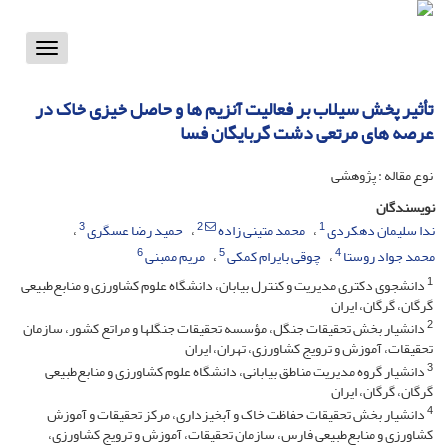
Toggle
vigation
تأثیر پخش سیلاب بر فعالیت آنزیم ها و حاصل خیزی خاک در
عرصه های مرتعی دشت گربایگان فسا
نوع مقاله : پژوهشی
نویسندگان
3
2
1
ندا سلیمان دهکردی
محمد متینی زاده
حمید رضا عسگری
6
5
4
محمد جواد روستا
چوقی بایرام کمکی
مریم ممبنی
1
دانشجوی دکتری مدیریت و کنترل بیابان، دانشگاه علوم کشاورزی و منابع‌طبیعی
گرگان، گرگان، ایران
2
دانشیار بخش تحقیقات جنگل، مؤسسه تحقیقات جنگلها و مراتع کشور، سازمان
تحقیقات، آموزش و ترویج کشاورزی، تهران، ایران
3
دانشیار گروه مدیریت مناطق بیابانی، دانشگاه علوم کشاورزی و منابع‌طبیعی
گرگان، گرگان، ایران
4
دانشیار بخش تحقیقات حفاظت خاک و آبخیزداری، مرکز تحقیقات و آموزش
کشاورزی و منابع‌طبیعی فارس، سازمان تحقیقات، آموزش و ترویج کشاورزی،