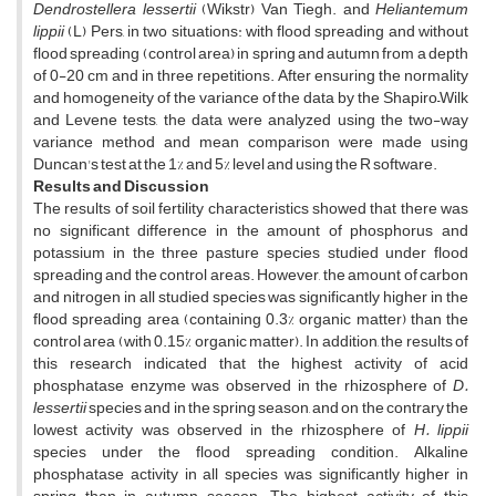
Dendrostellera lessertii
(Wikstr) Van
Tiegh. and
Heliantemum
lippii
(L) Pers, in two situations: with flood spreading and without
flood spreading (control area) in spring and autumn from a depth
of 0-20 cm and in three repetitions. After ensuring the normality
and homogeneity of the variance of the data by the Shapiro–Wilk
and Levene tests, the data were analyzed using the two-way
variance method and mean comparison were made using
Duncan's test at the 1% and 5% level and using the R software.
Results and Discussion
The results of soil fertility characteristics showed that there was
no significant difference in the amount of phosphorus and
potassium in the three pasture species studied under flood
spreading and the control areas. However, the amount of carbon
and nitrogen in all studied species was significantly higher in the
flood spreading area (containing 0.3% organic matter) than the
control area (with 0.15% organic matter). In addition, the results of
this research indicated that the highest activity of acid
phosphatase enzyme was observed in the rhizosphere of
D.
lessertii
species and in the spring season, and on the contrary the
lowest activity was observed in the rhizosphere of
H. lippii
species under the flood spreading condition. Alkaline
phosphatase activity in all species was significantly higher in