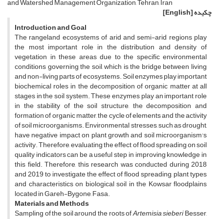
and Watershed Management Organization, Tehran, Iran
چکیده
[English]
Introduction and Goal
The rangeland ecosystems of arid and semi-arid regions play
the most important role in the distribution and density of
vegetation in these areas due to the specific environmental
conditions governing the soil, which is the bridge between living
and non-living parts of ecosystems. Soil enzymes play important
biochemical roles in the decomposition of organic matter at all
stages in the soil system. These enzymes play an important role
in the stability of the soil structure, the decomposition and
formation of organic matter, the cycle of elements and the activity
of soil microorganisms. Environmental stresses, such as drought,
have negative impact on plant growth and soil microorganism's
activity. Therefore, evaluating the effect of flood spreading on soil
quality indicators can be a useful step in improving knowledge in
this field. Therefore, this research was conducted during 2018
and 2019 to investigate the effect of flood spreading, plant types
and characteristics on biological soil in the Kowsar floodplains
located in Gareh-Bygone, Fasa.
Materials and Methods
Sampling of the soil around the roots of
Artemisia
sieberi
Besser,