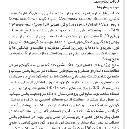
1400 انجام شد.
مواد و روش ­ها
در فصل‌های بهار و پاییز نمونه­ برداری خاک پیرامون ریشه‌ی گیاهان درمنه‌ی
دشتی (
Besser)، سیاه­ گینه (
Artemisia seiberi
Dendrostellera
(Wikstr) Van Tiegh
lessertii
.
) و گل­ آفتابی (
(L)
Heliantemum lippii
Persدر دو وضعیت پخش­ سیلاب و بدون پخش ‌سیلاب (منطقه‌ی شاهد) از
ژرفای 20-0 سانتی ­متر در سه تکرار انجام شد. پس از اطمینان از بهنجار
بودن و همگنی پراکندگی (واریانس) داده‌ها به‌وسیله‌ی آزمون‌های شاپیرو و
لون، تجزیه‌ی داده‌‌ها با روش پراکندگی دوطرفه و مقایسه‌ی میانگین­ ها با
آزمون دانکن در سطح یک و پنج درصد و با استفاده از نرم­افزار R انجام شد.
نتایج و بحث
نتایج ویژگی­ های حاصل‌خیزی خاک ‌نشان داد که میان سه گونه‌ی مرتعی
مطالعه‌شده‌ اندازه‌ی فسفر و پتاسیم قابل‌ استفاده در شرایط پخش ‌سیلاب و
منطقه‌ی شاهد تفاوت معنی‌داری نداشت، اما در تمام گونه‌های بررسی‌شده
در منطقه‌ی‌ پخش­ سیلاب اندازه‌ی کربن و نیتروژن (ماده‌ی آلی برای منطقه‌ی
پخش سیلاب 0/3% و برای منطقه‌ی شاهد 0/15%) به‌طور معنی‌داری بیشتر از
منطقه شاهد بود. نتایج این پژوهش نشان داد که در وضعیت پخش ­سیلاب،
در فصل بهار بیشترین فعالیت آنزیم فسفاتاز اسیدی در خاک زیرپوشش
گونه‌ی­ سیاه گینه بود و کمترین فعالیت آن در خاک زیر پوشش گونه‌‌ی
گل‌آفتابی مشاهده شد. فعالیت آنزیم فسفاتاز قلیایی در تمام گونه‌ها در
فصل بهار به‌طور معنی­ داری بیشتر از فصل پاییز بود. در منطقه‌ی پخش
‌سیلاب در فصل بهار بیشترین فعالیت این آنزیم در گونه ­های گیاهی درمنه‌ی
دشتی (با میانگین 186 میکروگرم پارانیتروفنل در هر گرم خاک خشک در