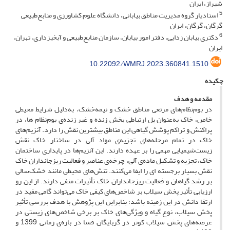
شیراز، ایران
5
استادیار گروه مدیریت مناطق بیابانی، دانشگاه علوم کشاورزی و منابع‌طبیعی
گرگان، گرگان، ایران
6
دکتری بیابان زدایی، دفتر امور بیابان، سازمان منابع‌طبیعی و آبخیزداری، تهران،
ایران
10.22092/WMRJ.2023.360841.1510
چکیده
مقدمه و هدف
در بوم‌نظام‌‌های مرتعی مناطق خشک و نیمه‌خشک، به‌دلیل شرایط محیطی
خاص، خاک به‌عنوان پل ارتباطی بخش زنده و غیر زنده‌ی بوم‌نظام ­ها، در
پراکنش و تراکم پوشش گیاهی این مناطق بیشترین نقش را دارد. آنزیم‌های
خاک در تمام مرحله‌های تجزیه‌ی مواد آلی در ساختار خاک نقش‌
زیست‌شیمیایی مهمی را بر عهده ‌دارند. این آنزیم‌ها در پایداری ساختمان
خاک، تجزیه و تشکیل ماده‌ی آلی، چرخه‌ی عناصر و فعالیت ریزجانداران خاک
نقش بسیار برجسته ­ای را ایفا می‌کنند. تنش‌های محیطی مانند خشک‌سالی
بر رشد گیاهان و فعالیت ریزجانداران خاک تأثیرات منفی دارند. از این رو
ارزیابی تأثیر پخش ­سیلاب بر شاخص‌های کیفی خاک می‌تواند گامی مفید در
ارتقا دانش در این زمینه باشد؛ بنابراین این پژوهش با هدف بررسی تأثیر
پخش ­سیلاب، نوع گیاه و ویژگی‌های خاک بر برخی شاخص‌های زیستی در
عرصه‌های پخش­ سیلاب کوثر در گربایگان فسا در بازه‌ی زمانی 1399 و