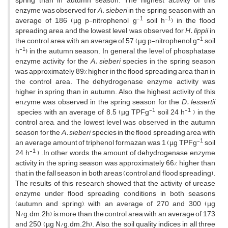
spring than in autumn season. The highest activity of this
enzyme was observed for
A. sieberi
in the spring season with an
-1
-1
average of 186 (µg p-nitrophenol g
soil h
) in the flood
spreading area and the lowest level was observed for
H. lippii
in
-1
the control area with an average of 57 (µg p-nitrophenol g
soil
-1
h
) in the autumn season. In general, the level of phosphatase
enzyme activity for the
A. sieberi
species in the spring season
was approximately 89% higher in the flood spreading area than in
the control area. The dehydrogenase enzyme activity was
higher in spring than in autumn. Also, the highest activity of this
enzyme was observed in the spring season for the
D. lessertii
-1
-1
species with an average of 8.5 (µg TPFg
soil 24 h
) in the
control area, and the lowest level was observed in the autumn
season for the
A. sieberi
species in the flood spreading area with
-1
an average amount of triphenol formazan was 1 (µg TPFg
soil
-1
24 h
) .In other words, the amount of dehydrogenase enzyme
activity in the spring season was approximately 66% higher than
that in the fall season in both areas (control and flood spreading).
The results of this research showed that the activity of urease
enzyme under flood spreading conditions in both seasons
(autumn and spring), with an average of 270 and 300 (µg
N/g.dm.2h) is more than the control area with an average of 173
and 250 (µg N/g.dm.2h). Also, the soil quality indices in all three