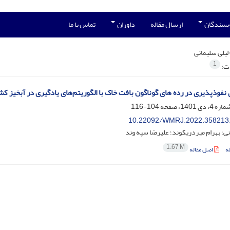
ویسندگان
ارسال مقاله
داوران
تماس با ما
لیلی سلیمانی
1
ات:
نفوذپذیری در رده های گوناگون بافت خاک با الگوریتم‌های یادگیری در آبخیز ک
104-116
10.22092/WMRJ.2022.358213
نی؛ بهرام میردریکوند؛ علیرضا سپه وند
1.67 M
ه
اصل مقاله