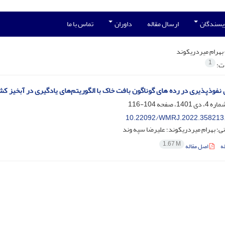
ویسندگان
ارسال مقاله
داوران
تماس با ما
بهرام میردریکوند
1
ات:
نفوذپذیری در رده های گوناگون بافت خاک با الگوریتم‌های یادگیری در آبخیز ک
104-116
10.22092/WMRJ.2022.358213
نی؛ بهرام میردریکوند؛ علیرضا سپه وند
1.67 M
ه
اصل مقاله