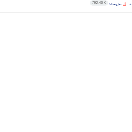
792.48 K
ه
اصل مقاله