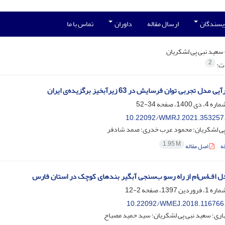
ویسندگان
ارسال مقاله
داوران
تماس با ما
سعید نبی پی لشکریان
2
ات:
مدل تجربی توان فرسایش در 63 زیرآبخیز برگزیده‌ی ایران
34-52
10.22092/WMRJ.2021.353257
پی لشکریان؛ محمود عرب خدری؛ صمد شادفر
1.95 M
ه
اصل مقاله
دل اف‌اس‌ام از راه رسو ب‌سنجی آبگیر بندهای کوچک در استان فارس
2-12
10.22092/WMEJ.2018.116766
اری؛ سعید نبی پی لشکریان؛ سید حمید مصباح