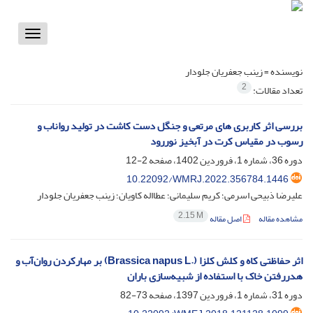
Toggle
vigation
نویسنده =
زینب جعفریان جلودار
2
تعداد مقالات:
بررسی اثر کاربری های مرتعی و جنگل دست کاشت در تولید رواناب و
رسوب در مقیاس کرت در آبخیز نوررود
دوره 36، شماره 1، فروردین 1402، صفحه
2-12
10.22092/WMRJ.2022.356784.1446
علیرضا ذبیحی اسرمی؛ کریم سلیمانی؛ عطااله کاویان؛ زینب جعفریان جلودار
2.15 M
مشاهده مقاله
اصل مقاله
اثر حفاظتی کاه‌ و کلش کلزا (.Brassica napus L) بر مهارکردن روان‌آب و
هدررفتن خاک با استفاده از شبیه‌سازی باران
دوره 31، شماره 1، فروردین 1397، صفحه
73-82