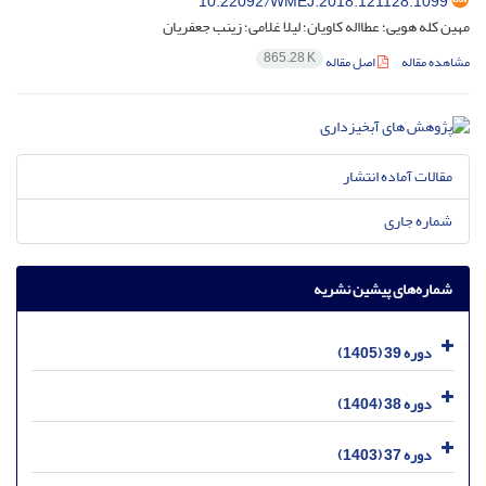
10.22092/WMEJ.2018.121128.1099
مهین کله هویی؛ عطااله کاویان؛ لیلا غلامی؛ زینب جعفریان
865.28 K
مشاهده مقاله
اصل مقاله
مقالات آماده انتشار
شماره جاری
شماره‌های پیشین نشریه
دوره 39 (1405)
دوره 38 (1404)
دوره 37 (1403)