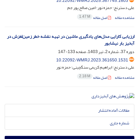
10.22092/WMRJ.2025.367745.1603
علی دسترنج؛ حمزه نور؛ امین صالح پور جم
1.47 M
مشاهده مقاله
اصل مقاله
ارزیابی کارایی مدل‌های یادگیری ماشین در تهیه نقشه خطر زمین‌لغزش در
آبخیز بار نیشابور
دوره 37، شماره 2، تیر 1403، صفحه
133-147
10.22092/WMRJ.2023.361650.1531
علی دسترنج؛ ابراهیم کریمی سنگچینی؛ حمزه نور
2.18 M
مشاهده مقاله
اصل مقاله
مقالات آماده انتشار
شماره جاری