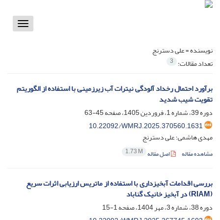
Toggle
vigation
نویسنده =
علی دسترنج
3
تعداد مقالات:
برآورد احتمال رخداد آلودگی نیترات آب زیرزمینی با استفاده از الگوریتم
تقویت شیب شدید
دوره 39، شماره 1، فروردین 1405، صفحه
45-63
10.22092/WMRJ.2025.370560.1631
مهدی هاشمی؛ علی دسترنج
1.73 M
مشاهده مقاله
اصل مقاله
بررسی اقدامات آبخیزداری با استفاده از ماتریس ارزیابی اثرات سریع
(RIAM) در آبخیز خانیک گناباد
دوره 38، شماره 3، مهر 1404، صفحه
1-15