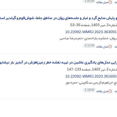
1.92 M
ه
اصل مقاله
 پایش منابع گرد و غبار و ماسه‌های روان در مناطق جلفا، شوش‌قوم و گیلدیر اس
35-53
10.22092/WMRJ.2023.363055
وان؛ جمشید یاراحمدی؛ حمیدرضا عباسی
2.12 M
ه
اصل مقاله
ارایی مدل‌های یادگیری ماشین در تهیه نقشه خطر زمین‌لغزش در آبخیز بار نیشابو
133-147
10.22092/WMRJ.2023.361650
؛ ابراهیم کریمی سنگچینی؛ حمزه نور
2.18 M
ه
اصل مقاله