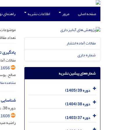
صفحه اصلی
مرور
اطلاعات نشریه
راهنمای ن
موضوعات 
تعداد مقال
مقالات آماده انتشار
یادگیری تقو
شماره جاری
مقالات آماد
.1656
شماره‌های پیشین نشریه
صالح. یوسف
مشاهده مقال
دوره 39 (1405)
شناسایی مناطق
دوره 38 (1404)
دوره 38، شماره 3، مهر 1404، صفحه
.1608
دوره 37 (1403)
راضیه صیحا