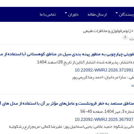
ویسندگان
ارسال مقاله
داوران
تماس با ما
=
ژئومرفولوژی و مخاطرات طبیعی
4
ات:
یتی چهارچوبی به منظور پهنه بندی سیل در مناطق کوهستانی (با استفاده از مدل ep Q-Learning
ه انتشار، پذیرفته شده، انتشار آنلاین از تاریخ
28 اسفند 1404
10.22092/WMRJ.2026.371991
ی.؛ سارا مردانیان؛ احمد رضا کریمی پور
ه
 مستعد به خطر فرونشست و عامل‌های مؤثر بر آن با استفاده از مدل های GLM و Cforest در دشت ‌کردی‌شیرازی
40-56
10.22092/WMRJ.2025.367937
نی پرشکوه؛ حمید غلامی؛ یحیی اسماعیل پور؛ علیرضا کمالی؛ مریم زارع رشکوئیه