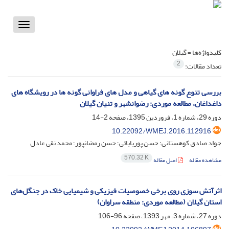
Toggle
vigation
کلیدواژه‌ها =
گیلان
2
تعداد مقالات:
بررسی تنوع گونه های گیاهی و مدل های فراوانی گونه ها در رویشگاه های
داغداغان، مطالعه موردی: رضوانشهر و تنیان گیلان
دوره 29، شماره 1، فروردین 1395، صفحه
2-14
10.22092/WMEJ.2016.112916
جواد صادق کوهستانی؛ حسن پوربابائی؛ حسن رمضانپور؛ محمد نقی عادل
570.32 K
مشاهده مقاله
اصل مقاله
اثرآتش سوزی روی برخی خصوصیات فیزیکی و شیمیایی خاک در جنگل‌های
استان گیلان (مطالعه موردی: منطقه سراوان)
دوره 27، شماره 3، مهر 1393، صفحه
96-106